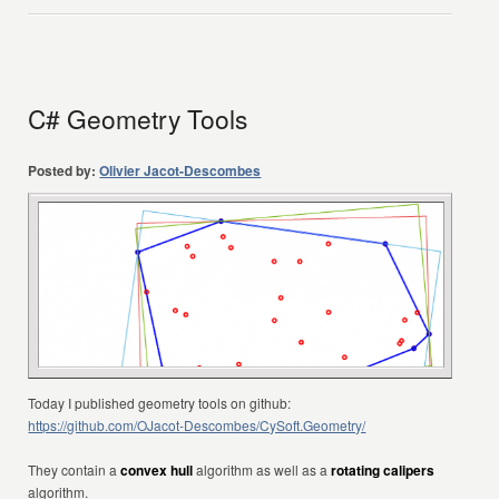
C# Geometry Tools
Posted by:
Olivier Jacot-Descombes
Today I published geometry tools on github:
https://github.com/OJacot-Descombes/CySoft.Geometry/
They contain a
convex hull
algorithm as well as a
rotating calipers
algorithm.