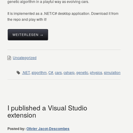
genetic algorithm in a playful way as evolving cars.
It is implemented as a .NET/C# desktop application. Download it from
the repo and play with it!
WEITERLESEN →
Uncategorized
.NET
,
algorithm
,
C#
,
cars
,
csharp
,
genetic
,
physics
,
simulation
I published a Visual Studio
extension
Posted by:
Olivier Jacot-Descombes