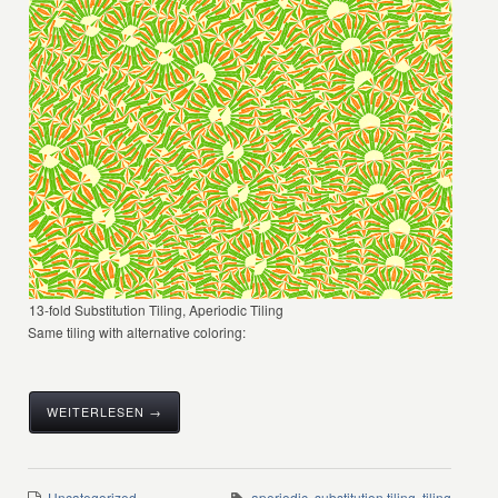
13-fold Substitution Tiling, Aperiodic Tiling
Same tiling with alternative coloring:
WEITERLESEN →
Uncategorized
aperiodic
,
substitution tiling
,
tiling