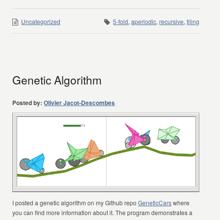
Uncategorized
5-fold
,
aperiodic
,
recursive
,
tiling
Genetic Algorithm
Posted by:
Olivier Jacot-Descombes
I posted a genetic algorithm on my Github repo
GeneticCars
where
you can find more information about it. The program demonstrates a