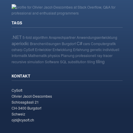
TAGS
.NET
5-fold
algorithm
Ansprechpartner
Anwendungsentwicklung
aperiodic
C#
Branchenlösungen
Burgdorf
cars
Computergrafik
csharp
CySoft
Entwickler
Entwicklung
Erfahrung
genetic
individuell
Informatik
Mathematik
physics
Planung
professionell
ray-tracer
tiling
recursive
simulation
Software
SQL
substitution tiling
KONTAKT
CySoft
Olivier Jacot-Descombes
Schlossgässli 21
CH-3400 Burgdorf
Schweiz
ojd@cysoft.ch