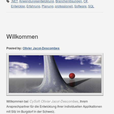
.NET
,
Anwendungsentwicklung
,
Branchenlösungen
,
C#
,
Entwickler
,
Erfahrung
,
Planung
,
professionell
,
Software
,
SQL
Willkommen
Posted by:
Olivier Jacot-Descombes
CySoft Olivier Jacot-Descombes
Willkommen bei
, Ihrem
Ansprechpartner für die Entwicklung Ihrer individuellen Applikationen
mit Sitz im Burgdorf in der Schweiz.