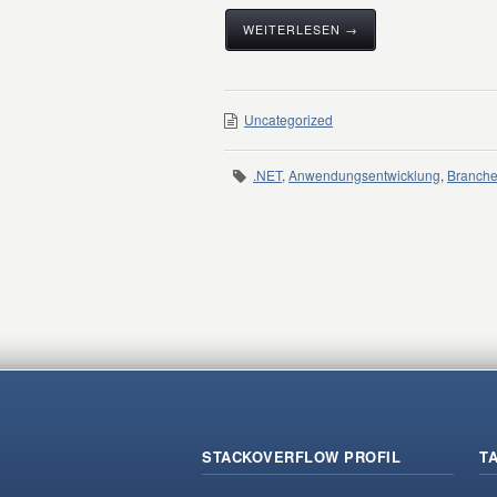
WEITERLESEN →
Uncategorized
.NET
,
Anwendungsentwicklung
,
Branch
STACKOVERFLOW PROFIL
T