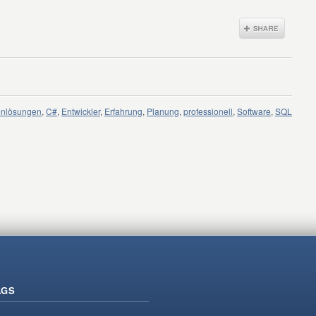
enlösungen
,
C#
,
Entwickler
,
Erfahrung
,
Planung
,
professionell
,
Software
,
SQL
AGS