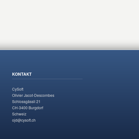
KONTAKT
CySoft
Olivier Jacot-Descombes
Schlossgässli 21
CH-3400 Burgdorf
Schweiz
ojd@cysoft.ch