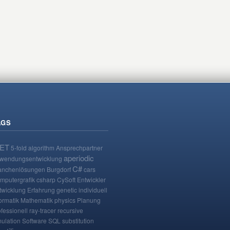
AGS
NET
5-fold
algorithm
Ansprechpartner
aperiodic
wendungsentwicklung
C#
anchenlösungen
Burgdorf
cars
mputergrafik
csharp
CySoft
Entwickler
twicklung
Erfahrung
genetic
individuell
ormatik
Mathematik
physics
Planung
ofessionell
ray-tracer
recursive
mulation
Software
SQL
substitution