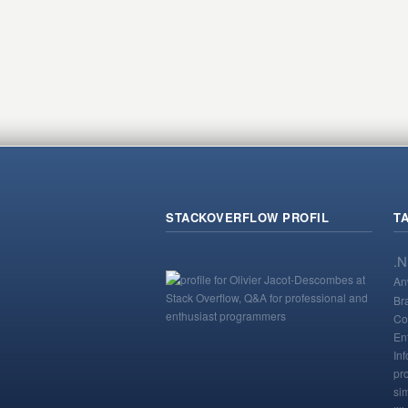
STACKOVERFLOW PROFIL
T
.
An
Br
Co
En
Inf
pr
si