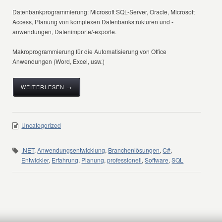
Datenbankprogrammierung: Microsoft SQL-Server, Oracle, Microsoft
Access, Planung von komplexen Datenbankstrukturen und -
anwendungen, Datenimporte/-exporte.
Makroprogrammierung für die Automatisierung von Office
Anwendungen (Word, Excel, usw.)
WEITERLESEN →
Uncategorized
.NET
,
Anwendungsentwicklung
,
Branchenlösungen
,
C#
,
Entwickler
,
Erfahrung
,
Planung
,
professionell
,
Software
,
SQL