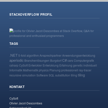
STACKOVERFLOW PROFIL
TAGS
.NET
5-fold
algorithm
Ansprechpartner
Anwendungsentwicklung
aperiodic
C#
Branchenlösungen
Burgdorf
cars
Computergrafik
csharp
CySoft
Entwickler
Entwicklung
Erfahrung
genetic
individuell
Informatik
Mathematik
physics
Planung
professionell
ray-tracer
tiling
recursive
simulation
Software
SQL
substitution tiling
KONTAKT
CySoft
Olivier Jacot-Descombes
Schlossgässli 21