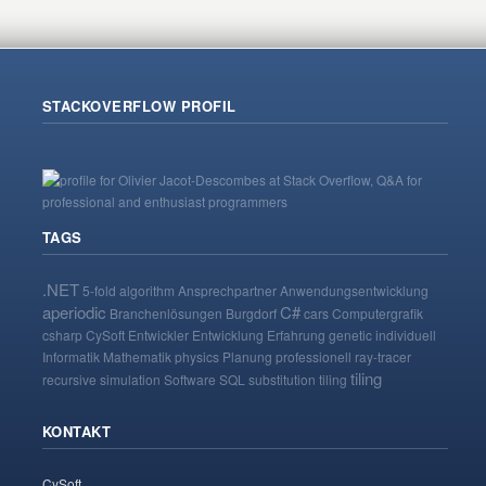
STACKOVERFLOW PROFIL
TAGS
.NET
5-fold
algorithm
Ansprechpartner
Anwendungsentwicklung
aperiodic
C#
Branchenlösungen
Burgdorf
cars
Computergrafik
csharp
CySoft
Entwickler
Entwicklung
Erfahrung
genetic
individuell
Informatik
Mathematik
physics
Planung
professionell
ray-tracer
tiling
recursive
simulation
Software
SQL
substitution tiling
KONTAKT
CySoft