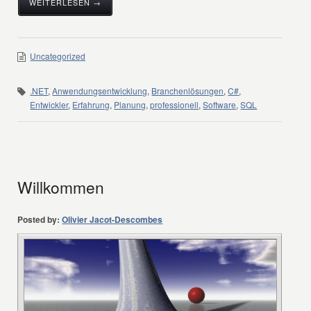
WEITERLESEN →
Uncategorized
.NET
,
Anwendungsentwicklung
,
Branchenlösungen
,
C#
,
Entwickler
,
Erfahrung
,
Planung
,
professionell
,
Software
,
SQL
Willkommen
Posted by:
Olivier Jacot-Descombes