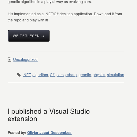
genetic algorithm in a playful way as evolving cars.
It is implemented as a .NET/C# desktop application. Download it from
the repo and play with it!
WEITERLESEN →
Uncategorized
.NET
,
algorithm
,
C#
,
cars
,
csharp
,
genetic
,
physics
,
simulation
I published a Visual Studio
extension
Posted by:
Olivier Jacot-Descombes