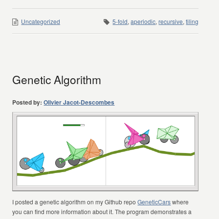
Uncategorized
5-fold
,
aperiodic
,
recursive
,
tiling
Genetic Algorithm
Posted by:
Olivier Jacot-Descombes
I posted a genetic algorithm on my Github repo
GeneticCars
where
you can find more information about it. The program demonstrates a