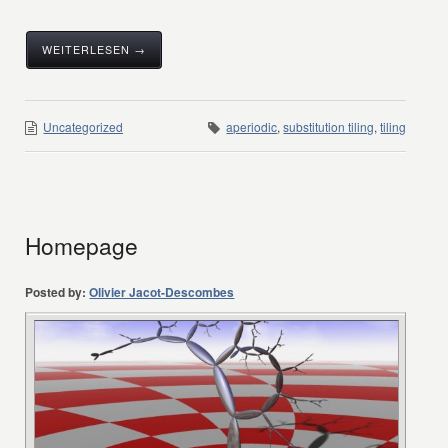
WEITERLESEN →
Uncategorized
aperiodic
,
substitution tiling
,
tiling
Homepage
Posted by:
Olivier Jacot-Descombes