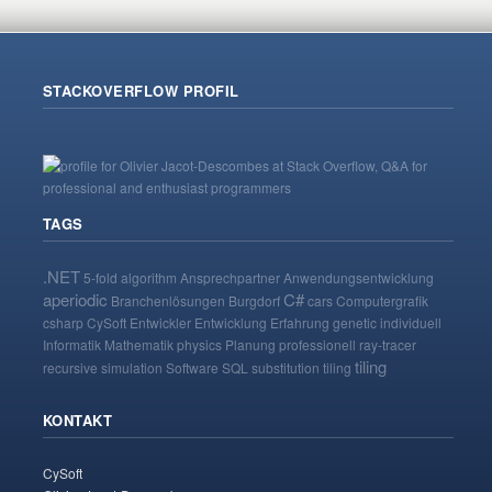
STACKOVERFLOW PROFIL
TAGS
.NET
5-fold
algorithm
Ansprechpartner
Anwendungsentwicklung
aperiodic
C#
Branchenlösungen
Burgdorf
cars
Computergrafik
csharp
CySoft
Entwickler
Entwicklung
Erfahrung
genetic
individuell
Informatik
Mathematik
physics
Planung
professionell
ray-tracer
tiling
recursive
simulation
Software
SQL
substitution tiling
KONTAKT
CySoft