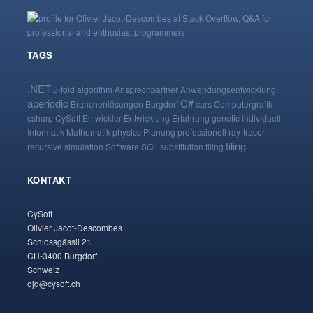
TAGS
.NET
5-fold
algorithm
Ansprechpartner
Anwendungsentwicklung
aperiodic
C#
Branchenlösungen
Burgdorf
cars
Computergrafik
csharp
CySoft
Entwickler
Entwicklung
Erfahrung
genetic
individuell
Informatik
Mathematik
physics
Planung
professionell
ray-tracer
tiling
recursive
simulation
Software
SQL
substitution tiling
KONTAKT
CySoft
Olivier Jacot-Descombes
Schlossgässli 21
CH-3400 Burgdorf
Schweiz
ojd@cysoft.ch