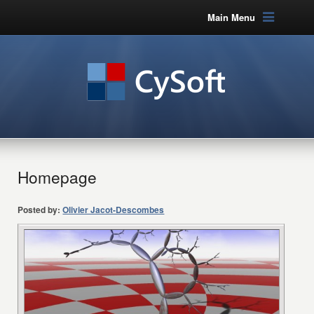
Main Menu
Homepage
Posted by:
Olivier Jacot-Descombes