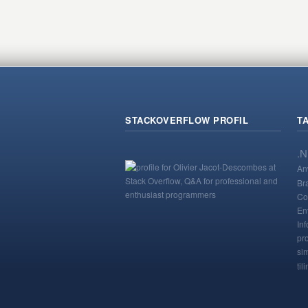
STACKOVERFLOW PROFIL
T
.
An
Br
Co
En
Inf
pr
si
til