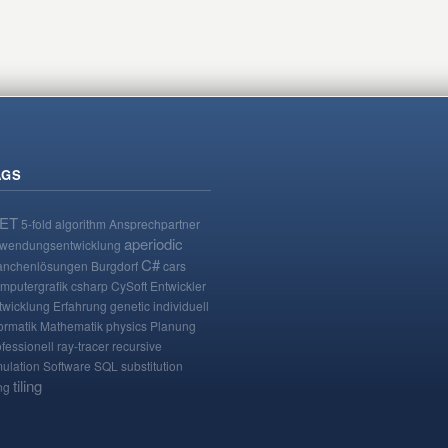
AGS
NET
5-fold
algorithm
Ansprechpartner
aperiodic
wendungsentwicklung
C#
anchenlösungen
Burgdorf
cars
mputergrafik
csharp
CySoft
Entwickler
twicklung
Erfahrung
genetic
individuell
ormatik
Mathematik
physics
Planung
ofessionell
ray-tracer
recursive
mulation
Software
SQL
substitution
tiling
ing