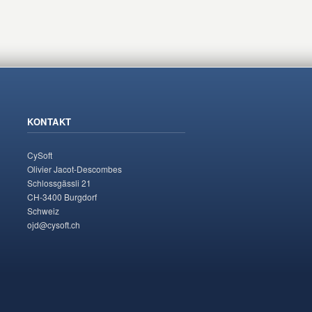
KONTAKT
CySoft
Olivier Jacot-Descombes
Schlossgässli 21
CH-3400 Burgdorf
Schweiz
ojd@cysoft.ch