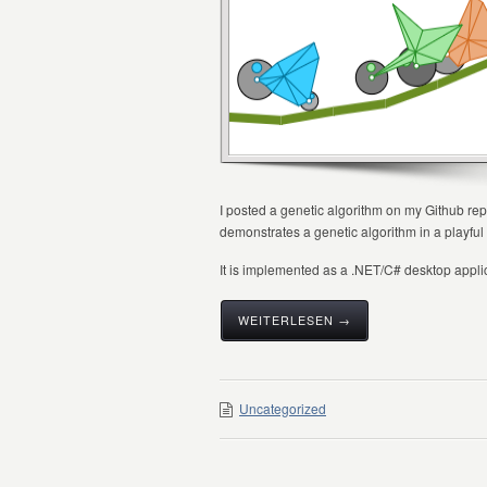
I posted a genetic algorithm on my Github re
demonstrates a genetic algorithm in a playful
It is implemented as a .NET/C# desktop applic
WEITERLESEN →
Uncategorized