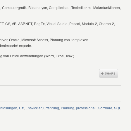
omputergrafik, Bildanalyse, Compilerbau, Texteditor mit Makrofunktionen,
, C#, VB, ASP.NET, RegEx, Visual Studio, Pascal, Modula-2, Oberon-2,
ver, Oracle, Microsoft Access, Planung von komplexen
enimporte/-exporte.
g von Office Anwendungen (Word, Excel, usw.)
enlösungen
,
C#
,
Entwickler
,
Erfahrung
,
Planung
,
professionell
,
Software
,
SQL