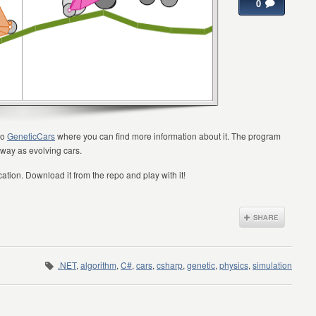
0
po
GeneticCars
where you can find more information about it. The program
 way as evolving cars.
ation. Download it from the repo and play with it!
.NET
,
algorithm
,
C#
,
cars
,
csharp
,
genetic
,
physics
,
simulation